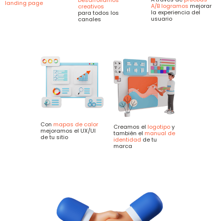
Desarrollamos
landing page
A/B logramos
mejorar
creativos
la experiencia del
para todos los
usuario
canales
Con
mapas de calor
Creamos el
logotipo
y
mejoramos el UX/UI
también el
manual de
de tu sitio
identidad
de tu
marca