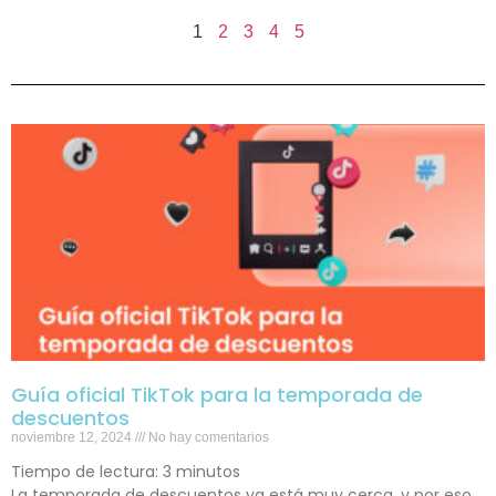
1
2
3
4
5
Guía oficial TikTok para la temporada de
descuentos
noviembre 12, 2024
No hay comentarios
Tiempo de lectura:
3
minutos
La temporada de descuentos ya está muy cerca, y por eso,