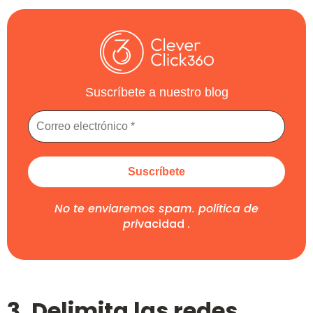
Suscríbete a nuestro blog
No te enviaremos spam.
política de
pri
vacidad
.
3. Delimita las redes