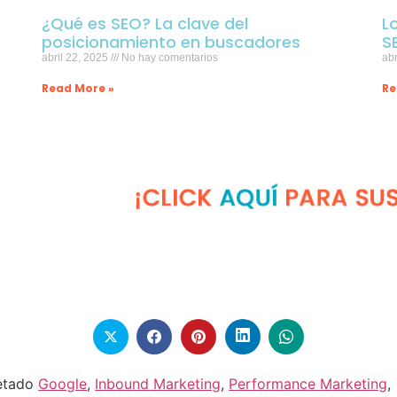
¿Qué es SEO? La clave del
L
posicionamiento en buscadores
S
abril 22, 2025
No hay comentarios
abr
Read More »
Re
etado
Google
,
Inbound Marketing
,
Performance Marketing
,