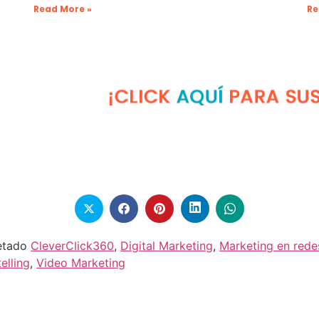
Read More »
Re
etado
CleverClick360
,
Digital Marketing
,
Marketing en rede
elling
,
Video Marketing