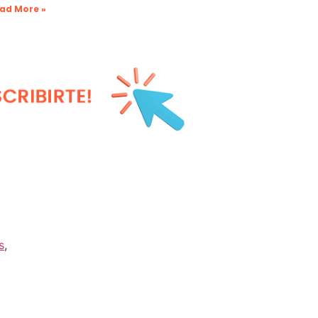
ad More »
s
,