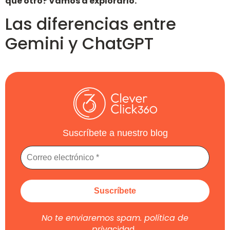
que otro? Vamos a explorarlo.
Las diferencias entre
Gemini y ChatGPT
Suscríbete a nuestro blog
No te enviaremos spam.
política de
pri
vacidad
.