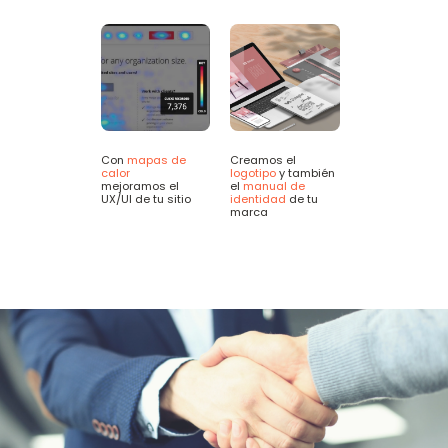
Con
mapas de
Creamos el
calor
logotipo
y también
mejoramos el
el
manual de
UX/UI de tu sitio
identidad
de tu
marca