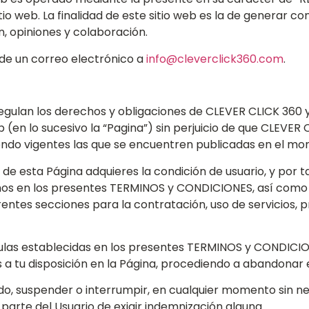
tio web. La finalidad de este sitio web es la de generar co
, opiniones y colaboración.
e un correo electrónico a
info@cleverclick360.com
.
lan los derechos y obligaciones de CLEVER CLICK 360 y d
 (en lo sucesivo la “Pagina”) sin perjuicio de que CLEVER
 siendo vigentes las que se encuentren publicadas en el 
 de esta Página adquieres la condición de usuario, y por 
mos en los presentes TERMINOS y CONDICIONES, así como e
entes secciones para la contratación, uso de servicios, p
usulas establecidas en los presentes TERMINOS y CONDIC
os a tu disposición en la Página, procediendo a abandonar
, suspender o interrumpir, en cualquier momento sin nec
r parte del Usuario de exigir indemnización alguna.