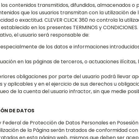
e los contenidos transmitidos, difundidos, almacenados o p
 contenidos que los usuarios transmitan con la utilización de 
dad o exactitud. CLEVER CLICK 360 no controla la utilizac
o establecido en los presentes TERMINOS y CONDICIONES.
ativo, el usuario será responsable de:
s, especialmente de los datos e informaciones introducid
tuación en las páginas de terceros, o actuaciones ilícitas,
eriores obligaciones por parte del usuario podrá llevar a
y aplicables y en el ejercicio de sus derechos u obligac
ueo de la cuenta del usuario infractor, sin que medie posi
IÓN DE DATOS
 Federal de Protección de Datos Personales en Posesión d
ilización de la Página serán tratados de conformidad con l
tratados en esta página web, mismos que deben ser acep