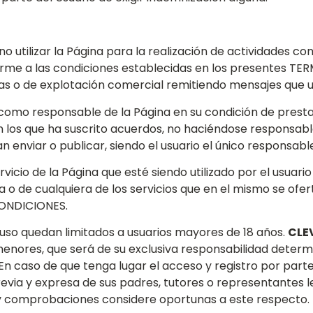
utilizar la Página para la realización de actividades contr
forme a las condiciones establecidas en los presentes T
rias o de explotación comercial remitiendo mensajes que ut
omo responsable de la Página en su condición de prestad
 los que ha suscrito acuerdos, no haciéndose responsable
n enviar o publicar, siendo el usuario el único responsable
vicio de la Página que esté siendo utilizado por el usuari
na o de cualquiera de los servicios que en el mismo se ofe
CONDICIONES.
u uso quedan limitados a usuarios mayores de 18 años.
CLE
nores, que será de su exclusiva responsabilidad determi
En caso de que tenga lugar el acceso y registro por part
evia y expresa de sus padres, tutores o representantes l
s y comprobaciones considere oportunas a este respecto.