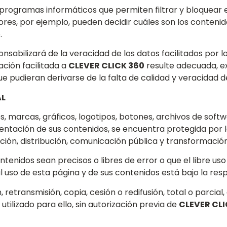
 programas informáticos que permiten filtrar y bloquear
tores, por ejemplo, pueden decidir cuáles son los contenido
.
nsabilizará de la veracidad de los datos facilitados por l
ación facilitada a
CLEVER CLICK 360
resulte adecuada, ex
e pudieran derivarse de la falta de calidad y veracidad de
AL
es, marcas, gráficos, logotipos, botones, archivos de sof
sentación de sus contenidos, se encuentra protegida por l
ción, distribución, comunicación pública y transformación
tenidos sean precisos o libres de error o que el libre uso 
 uso de esta página y de sus contenidos está bajo la resp
retransmisión, copia, cesión o redifusión, total o parcial,
 utilizado para ello, sin autorización previa de
CLEVER CLI